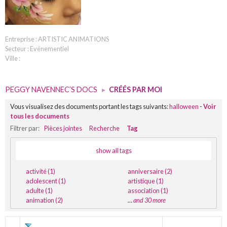
Entreprise : ARTISTIC ANIMATIONS
Secteur : Evénementiel
Ville :
PEGGY NAVENNEC’S DOCS
▸
CRÉÉS PAR MOI
Vous visualisez des documents portant les tags suivants:
halloween
-
Voir
tous les documents
Filtrer par:
Pièces jointes
Recherche
Tag
show all tags
activité (1)
anniversaire (2)
adolescent (1)
artistique (1)
adulte (1)
association (1)
animation (2)
…
and 30 more
TITRE
DERNIÈRE