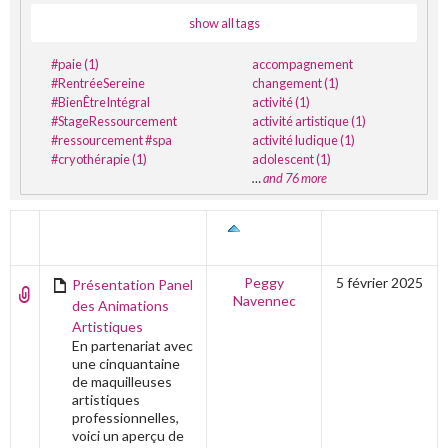
show all tags
#paie (1)
accompagnement
#RentréeSereine
changement (1)
#BienÊtreIntégral
activité (1)
#StageRessourcement
activité artistique (1)
#ressourcement #spa
activité ludique (1)
#cryothérapie (1)
adolescent (1)
…
and 76 more
TITRE
AUTEUR
DERNIÈRE
ÉDITION
Peggy
5 février 2025
Présentation Panel
Navennec
des Animations
Artistiques
En partenariat avec
une cinquantaine
de maquilleuses
artistiques
professionnelles,
voici un aperçu de