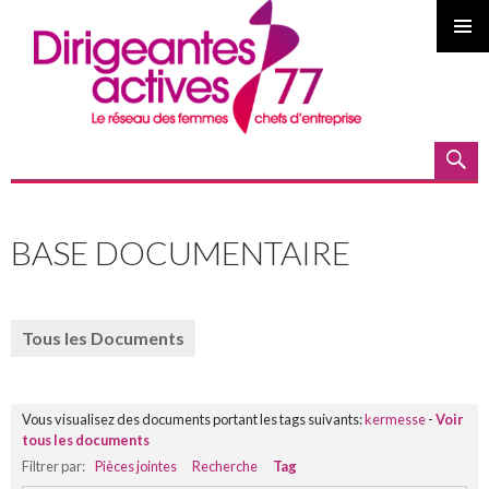
MENU
PRINCI
Recherche
ALLER
AU
BASE DOCUMENTAIRE
CONTENU
PRINCIPAL
Tous les Documents
Vous visualisez des documents portant les tags suivants:
kermesse
-
Voir
tous les documents
Filtrer par:
Pièces jointes
Recherche
Tag