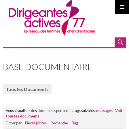
MENU
PRINCI
Recherche
ALLER
AU
BASE DOCUMENTAIRE
CONTENU
PRINCIPAL
Tous les Documents
Vous visualisez des documents portant les tags suivants:
massages
-
Voir
tous les documents
Filtrer par:
Pièces jointes
Recherche
Tag