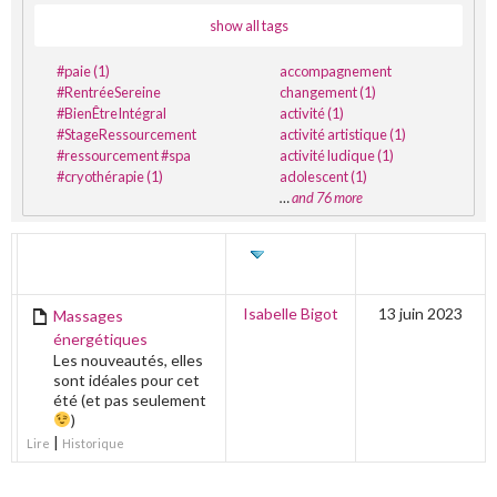
show all tags
#paie (1)
accompagnement
#RentréeSereine
changement (1)
#BienÊtreIntégral
activité (1)
#StageRessourcement
activité artistique (1)
#ressourcement #spa
activité ludique (1)
#cryothérapie (1)
adolescent (1)
…
and 76 more
TITRE
AUTEUR
DERNIÈRE
ÉDITION
Isabelle Bigot
13 juin 2023
Massages
énergétiques
Les nouveautés, elles
sont idéales pour cet
été (et pas seulement
)
|
Lire
Historique