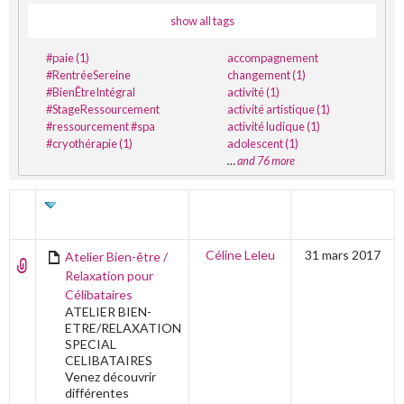
show all tags
#paie (1)
accompagnement
#RentréeSereine
changement (1)
#BienÊtreIntégral
activité (1)
#StageRessourcement
activité artistique (1)
#ressourcement #spa
activité ludique (1)
#cryothérapie (1)
adolescent (1)
…
and 76 more
TITRE
AUTEUR
DERNIÈRE
ÉDITION
Céline Leleu
31 mars 2017
Atelier Bien-être /
Relaxation pour
Célibataires
ATELIER BIEN-
ETRE/RELAXATION
SPECIAL
CELIBATAIRES
Venez découvrir
différentes