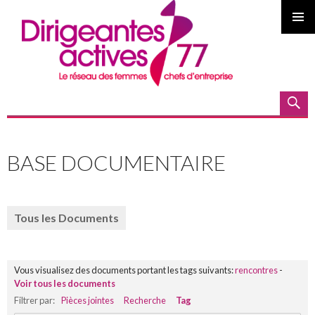
MENU
PRINCI
Recherche
ALLER
AU
BASE DOCUMENTAIRE
CONTENU
PRINCIPAL
Tous les Documents
Vous visualisez des documents portant les tags suivants:
rencontres
-
Voir tous les documents
Filtrer par:
Pièces jointes
Recherche
Tag