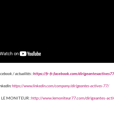
cebook / actualités :
https://fr-fr.facebook.com/dirigeantesactives7
inkedln:
https://www.linkedin.com/company/dirigeantes-actives-77/
ans LE MONITEUR :
http://www.lemoniteur77.com/dirigeantes-acti