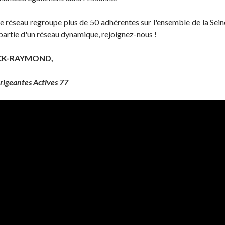
re réseau regroupe plus de 50 adhérentes sur l'ensemble de la Sei
e partie d'un réseau dynamique, rejoignez-nous !
OCK-RAYMOND,
rigeantes Actives 77