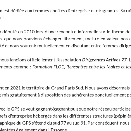
n est dédiée aux femmes cheffes d’entreprise et dirigeantes. Sa ra
s
!
 débuté en 2010 lors d'une rencontre informelle sur le thème de l
 que nous pouvions échanger librement, mettre en valeur nos ex
lité et nous soutenir mutuellement en discutant entre femmes dirige
nous lancions officiellement l’association
Dirigeantes
Activ
es 77
. 
ements comme :
Formation FLOE, Rencontres entre les Maires et les 
nt en 2021 le territoire du Grand Paris Sud. Nous avons désormais
e mis gratuitement à disposition des adhérentes ponctuellement pou
vec le GPS se veut gagnant/gagnant puisque notre réseau particip
efs d'entreprise hébergés dans les différentes structures (pépinièr
aphique du GPS s'étend du sud 77 au sud 91. Par conséquent, nous
plantées également dans l'Essonne.