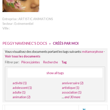
Entreprise : ARTISTIC ANIMATIONS
Secteur : Evénementiel
Ville :
PEGGY NAVENNEC’S DOCS
▸
CRÉÉS PAR MOI
Vous visualisez des documents portant les tags suivants:
métamorphose
-
Voir tous les documents
Filtrer par:
Pièces jointes
Recherche
Tag
show all tags
activité (1)
anniversaire (2)
adolescent (1)
artistique (1)
adulte (1)
association (1)
animation (2)
…
and 30 more
TITRE
DERNIÈRE