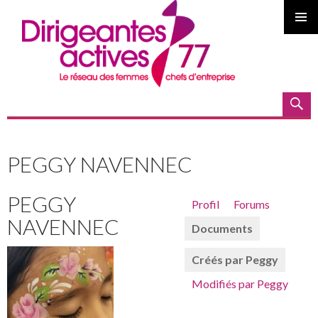
MENU
PRINCI
Recherche
ALLER
AU
PEGGY NAVENNEC
CONTENU
PEGGY
Profil
Forums
PRINCIPAL
NAVENNEC
Documents
Créés par Peggy
Modifiés par Peggy