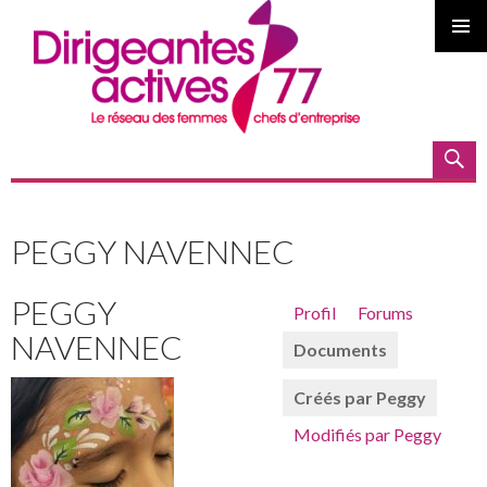
MENU
PRINCI
Recherche
ALLER
AU
PEGGY NAVENNEC
CONTENU
PEGGY
Profil
Forums
PRINCIPAL
NAVENNEC
Documents
Créés par Peggy
Modifiés par Peggy