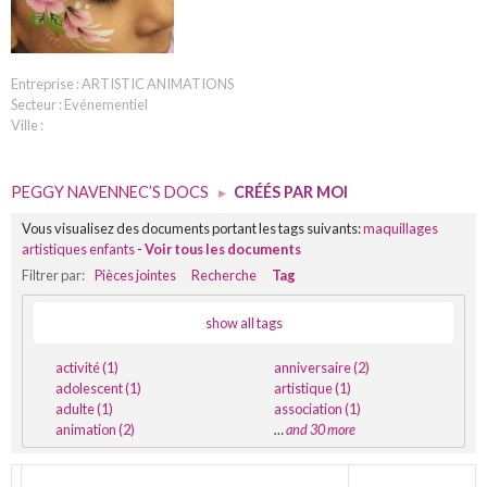
Entreprise : ARTISTIC ANIMATIONS
Secteur : Evénementiel
Ville :
PEGGY NAVENNEC’S DOCS
▸
CRÉÉS PAR MOI
Vous visualisez des documents portant les tags suivants:
maquillages
artistiques enfants
-
Voir tous les documents
Filtrer par:
Pièces jointes
Recherche
Tag
show all tags
activité (1)
anniversaire (2)
adolescent (1)
artistique (1)
adulte (1)
association (1)
animation (2)
…
and 30 more
TITRE
DERNIÈRE