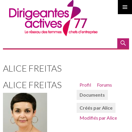
MENU
PRINCI
Recherche
ALLER
AU
ALICE FREITAS
CONTENU
ALICE FREITAS
Profil
Forums
PRINCIPAL
Documents
Créés par Alice
Modifiés par Alice