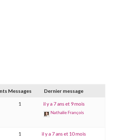
ants
Messages
Dernier message
1
il y a 7 ans et 9 mois
Nathalie François
1
il y a 7 ans et 10 mois