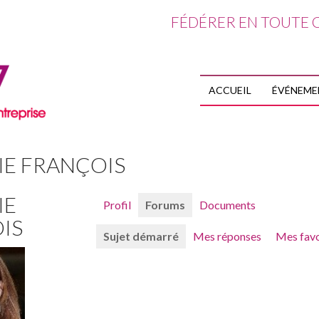
FÉDÉRER EN TOUTE C
ALLER AU CO
ACCUEIL
ÉVÉNEME
IE FRANÇOIS
IE
Profil
Forums
Documents
IS
Sujet démarré
Mes réponses
Mes favo