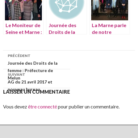
Le Moniteur de
Journée des
La Marne parle
Seine et Marne :
Droits de la
de notre
la force d’un
femme :
événement
réseau féminin
Préfecture de
Hôte Fonction
Melun
du 15 février
PRÉCÉDENT
Journée des Droits de la
Navigation de l’article
femme : Préfecture de
SUIVANT
Melun
AG du 21 avril 2017 et
nouveau bureau
LAISSER UN COMMENTAIRE
Vous devez
être connecté
pour publier un commentaire.