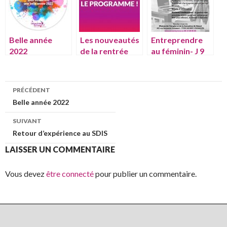
Belle année
Les nouveautés
Entreprendre
2022
de la rentrée
au féminin- J 9
mars 2017
PRÉCÉDENT
Belle année 2022
Navigation de l’article
SUIVANT
Retour d’expérience au SDIS
LAISSER UN COMMENTAIRE
Vous devez
être connecté
pour publier un commentaire.