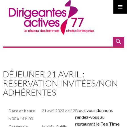
MENU
PRINCI
Recherche
ALLER AU CONTENU PRINCIPAL
DÉJEUNER 21 AVRIL :
RÉSERVATION INVITÉES/NON
ADHÉRENTES
Nous vous donnons
Date et heure
21 avril 2023 de 12
rendez-vous au
h 00 à 14 h 00
restaurant le
Tee Time
Catégorie
Invités
,
Public