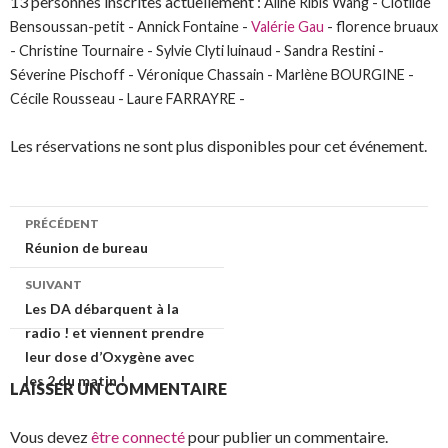
13 personnes inscrites actuellement :
Aline Ribis Wang - Clotilde
Bensoussan-petit - Annick Fontaine -
Valérie Gau
- florence bruaux
- Christine Tournaire - Sylvie Clyti luinaud - Sandra Restini -
Séverine Pischoff - Véronique Chassain - Marlène BOURGINE -
Cécile Rousseau - Laure FARRAYRE -
Les réservations ne sont plus disponibles pour cet événement.
PRÉCÉDENT
Réunion de bureau
SUIVANT
Les DA débarquent à la
radio ! et viennent prendre
leur dose d’Oxygène avec
les 2 du matin !
LAISSER UN COMMENTAIRE
Vous devez
être connecté
pour publier un commentaire.