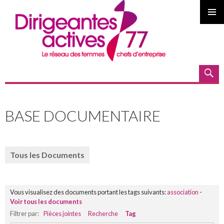
MENU
PRINCI
Recherche
ALLER
AU
BASE DOCUMENTAIRE
CONTENU
PRINCIPAL
Tous les Documents
Vous visualisez des documents portant les tags suivants:
association
-
Voir tous les documents
Filtrer par:
Pièces jointes
Recherche
Tag