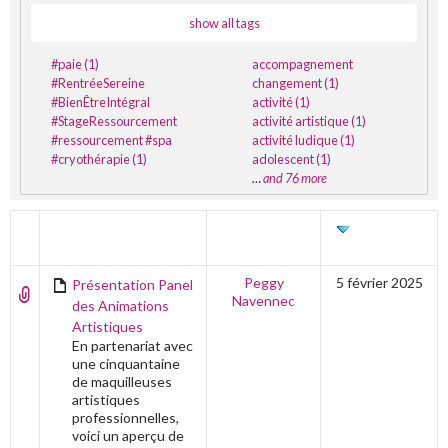
show all tags
#paie (1)
accompagnement
#RentréeSereine
changement (1)
#BienÊtreIntégral
activité (1)
#StageRessourcement
activité artistique (1)
#ressourcement #spa
activité ludique (1)
#cryothérapie (1)
adolescent (1)
…
and 76 more
TITRE
AUTEUR
DERNIÈRE
ÉDITION
Peggy
5 février 2025
Présentation Panel
Navennec
des Animations
Artistiques
En partenariat avec
une cinquantaine
de maquilleuses
artistiques
professionnelles,
voici un aperçu de