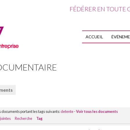
FÉDÉRER EN TOUTE C
ALLER AU CO
ACCUEIL
ÉVÉNEM
OCUMENTAIRE
uments
s documents portant les tags suivants:
detente
-
Voir tous les documents
jointes
Recherche
Tag