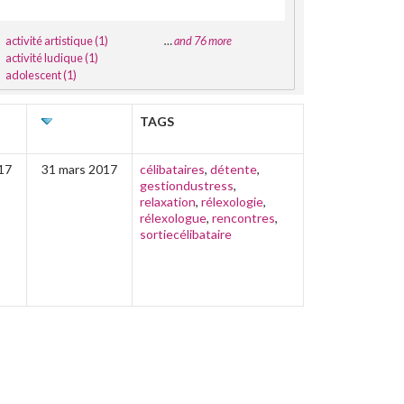
activité artistique (1)
…
and 76 more
activité ludique (1)
adolescent (1)
R
DERNIÈRE
TAGS
ÉDITION
17
31 mars 2017
célibataires
,
détente
,
gestiondustress
,
relaxation
,
rélexologie
,
rélexologue
,
rencontres
,
sortiecélibataire