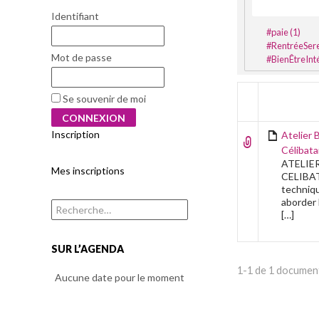
Identifiant
#paie (1)
#RentréeSer
#ressourcement
Mot de passe
#BienÊtreInt
TITRE
Se souvenir de moi
Inscription
Atelier 
Célibata
ATELIE
Mes inscriptions
CELIBAT
techniqu
aborder 
Rechercher :
[…]
SUR L’AGENDA
1-1 de 1 documen
Aucune date pour le moment