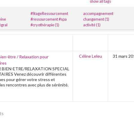
show all tags
#StageRessourcement
accompagnement
eine
 #spa
changement (1)
égral
#cryothérapie (1)
activité (1)
AUTEUR
CRÉATEU
Céline Leleu
31 mars 20
Bien-être / Relaxation pour
ires
R BIEN-ETRE/RELAXATION SPECIAL
AIRES Venez découvrir différentes
es pour gérer votre stress et
les rencontres avec plus de sérénité.
ts