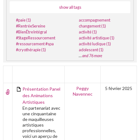
show all tags
#paie (1)
accompagnement
#RentréeSereine
changement (1)
#BienÊtreIntégral
activité (1)
#StageRessourcement
activité artistique (1)
#ressourcement #spa
activité ludique (1)
#cryothérapie (1)
adolescent (1)
…
and 76 more
TITRE
AUTEUR
DERNIÈRE
ÉDITION
Peggy
5 février 2025
Présentation Panel
Navennec
des Animations
Artistiques
En partenariat avec
une cinquantaine
de maquilleuses
artistiques
professionnelles,
voici un aperçu de