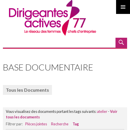
MENU
PRINCI
Recherche
ALLER
AU
BASE DOCUMENTAIRE
CONTENU
PRINCIPAL
Tous les Documents
Vous visualisez des documents portant les tags suivants:
atelier
-
Voir
tous les documents
Filtrer par:
Pièces jointes
Recherche
Tag