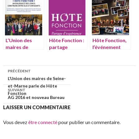
L’Union des
Hôte Fonction :
Hôte Fonction,
maires de
partage
l’événement
Seine-et-Marne
d’expérience
parle de Hôte
Fonction
PRÉCÉDENT
L’Union des maires de Seine-
Navigation de l’article
et-Marne parle de Hôte
SUIVANT
Fonction
AG 2016 et nouveau Bureau
LAISSER UN COMMENTAIRE
Vous devez
être connecté
pour publier un commentaire.