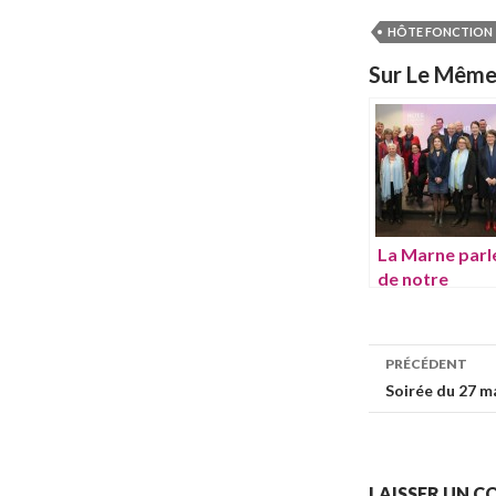
HÔTE FONCTION
Sur Le Mêm
La Marne parl
de notre
événement
Hôte Fonction
du 15 février
PRÉCÉDENT
Soirée du 27 ma
Navigation
LAISSER UN 