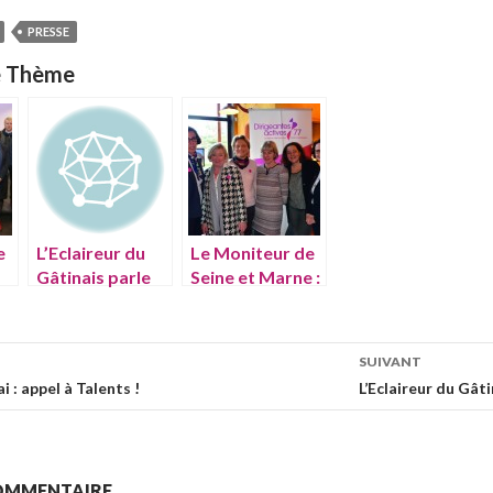
PRESSE
e Thème
e
L’Eclaireur du
Le Moniteur de
Gâtinais parle
Seine et Marne :
de Hôte
la force d’un
Fonction
réseau féminin
SUIVANT
i : appel à Talents !
L’Eclaireur du Gât
 de l’article
COMMENTAIRE