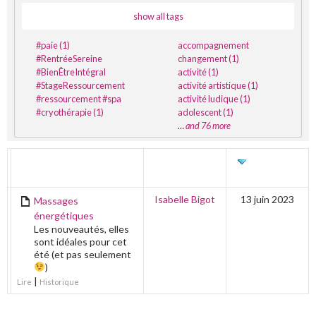
show all tags
#paie (1)
accompagnement
#RentréeSereine
changement (1)
#BienÊtreIntégral
activité (1)
#StageRessourcement
activité artistique (1)
#ressourcement #spa
activité ludique (1)
#cryothérapie (1)
adolescent (1)
…
and 76 more
TITRE
AUTEUR
DERNIÈRE
ÉDITION
Isabelle Bigot
13 juin 2023
Massages
énergétiques
Les nouveautés, elles
sont idéales pour cet
été (et pas seulement
)
|
Lire
Historique