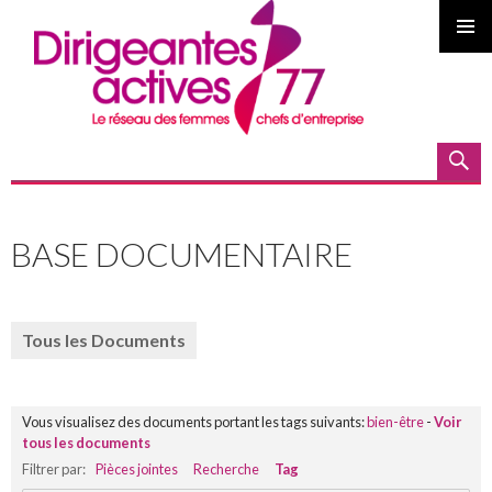
MENU
PRINCI
Recherche
ALLER
AU
BASE DOCUMENTAIRE
CONTENU
PRINCIPAL
Tous les Documents
Vous visualisez des documents portant les tags suivants:
bien-être
-
Voir
tous les documents
Filtrer par:
Pièces jointes
Recherche
Tag