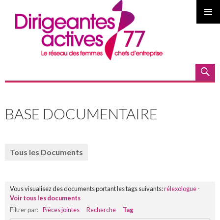
MENU
PRINCI
Recherche
ALLER
AU
BASE DOCUMENTAIRE
CONTENU
PRINCIPAL
Tous les Documents
Vous visualisez des documents portant les tags suivants:
rélexologue
-
Voir tous les documents
Filtrer par:
Pièces jointes
Recherche
Tag