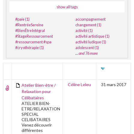
show all tags
#paie (1)
accompagnement
#RentréeSereine
changement (1)
#BienÊtreIntégral
activité (1)
#StageRessourcement
activité artistique (1)
#ressourcement #spa
activité ludique (1)
#cryothérapie (1)
adolescent (1)
…
and 76 more
TITRE
AUTEUR
DERNIÈRE
ÉDITION
Céline Leleu
31 mars 2017
Atelier Bien-être /
Relaxation pour
Célibataires
ATELIER BIEN-
ETRE/RELAXATION
SPECIAL
CELIBATAIRES
Venez découvrir
différentes