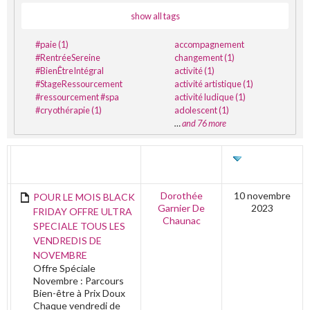
show all tags
#paie (1)
accompagnement
#RentréeSereine
changement (1)
#BienÊtreIntégral
activité (1)
#StageRessourcement
activité artistique (1)
#ressourcement #spa
activité ludique (1)
#cryothérapie (1)
adolescent (1)
…
and 76 more
TITRE
AUTEUR
DERNIÈRE
ÉDITION
Dorothée
10 novembre
POUR LE MOIS BLACK
Garnier De
2023
FRIDAY OFFRE ULTRA
Chaunac
SPECIALE TOUS LES
VENDREDIS DE
NOVEMBRE
Offre Spéciale
Novembre : Parcours
Bien-être à Prix Doux
Chaque vendredi de