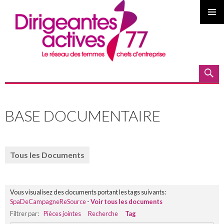
MENU
PRINCI
Recherche
ALLER
AU
BASE DOCUMENTAIRE
CONTENU
PRINCIPAL
Tous les Documents
Vous visualisez des documents portant les tags suivants:
SpaDeCampagneReSource
-
Voir tous les documents
Filtrer par:
Pièces jointes
Recherche
Tag