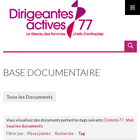
MENU
PRINCI
Recherche
ALLER
AU
BASE DOCUMENTAIRE
CONTENU
PRINCIPAL
Tous les Documents
Vous visualisez des documents portant les tags suivants:
Detente77
-
Voir
tous les documents
Filtrer par:
Pièces jointes
Recherche
Tag