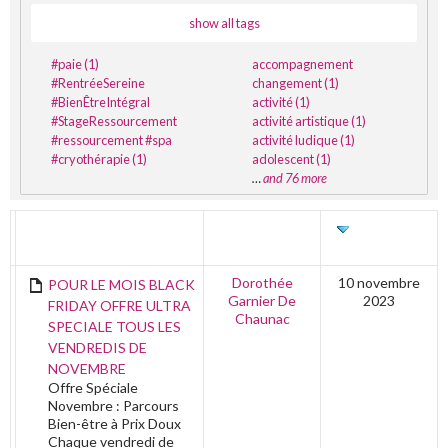
show all tags
#paie (1)
accompagnement
#RentréeSereine
changement (1)
#BienÊtreIntégral
activité (1)
#StageRessourcement
activité artistique (1)
#ressourcement #spa
activité ludique (1)
#cryothérapie (1)
adolescent (1)
…
and 76 more
TITRE
AUTEUR
DERNIÈRE
ÉDITION
Dorothée
10 novembre
POUR LE MOIS BLACK
Garnier De
2023
FRIDAY OFFRE ULTRA
Chaunac
SPECIALE TOUS LES
VENDREDIS DE
NOVEMBRE
Offre Spéciale
Novembre : Parcours
Bien-être à Prix Doux
Chaque vendredi de