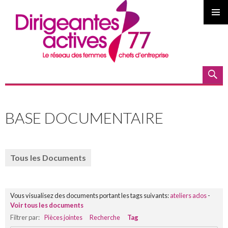
MENU
PRINCI
Recherche
ALLER
AU
BASE DOCUMENTAIRE
CONTENU
PRINCIPAL
Tous les Documents
Vous visualisez des documents portant les tags suivants:
ateliers ados
-
Voir tous les documents
Filtrer par:
Pièces jointes
Recherche
Tag