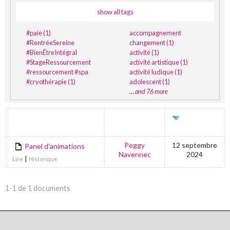
show all tags
#paie (1)
accompagnement
#RentréeSereine
changement (1)
#BienÊtreIntégral
activité (1)
#StageRessourcement
activité artistique (1)
#ressourcement #spa
activité ludique (1)
#cryothérapie (1)
adolescent (1)
…
and 76 more
TITRE
AUTEUR
DERNIÈRE
ÉDITION
Peggy
12 septembre
Panel d’animations
Navennec
2024
|
Lire
Historique
1-1 de 1 documents