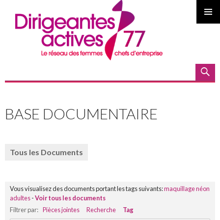
MENU
PRINCI
Recherche
ALLER
AU
BASE DOCUMENTAIRE
CONTENU
PRINCIPAL
Tous les Documents
Vous visualisez des documents portant les tags suivants:
maquillage néon
adultes
-
Voir tous les documents
Filtrer par:
Pièces jointes
Recherche
Tag