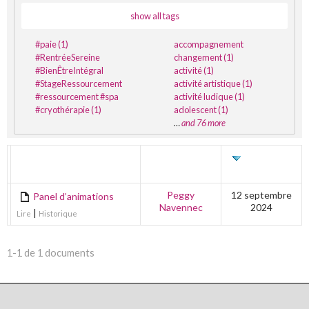
show all tags
#paie (1)
accompagnement
#RentréeSereine
changement (1)
#BienÊtreIntégral
activité (1)
#StageRessourcement
activité artistique (1)
#ressourcement #spa
activité ludique (1)
#cryothérapie (1)
adolescent (1)
…
and 76 more
TITRE
AUTEUR
DERNIÈRE
ÉDITION
Peggy
12 septembre
Panel d’animations
Navennec
2024
|
Lire
Historique
1-1 de 1 documents