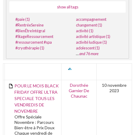
show all tags
#paie (1)
accompagnement
#RentréeSereine
changement (1)
#BienÊtreIntégral
activité (1)
#StageRessourcement
activité artistique (1)
#ressourcement #spa
activité ludique (1)
#cryothérapie (1)
adolescent (1)
…
and 76 more
TITRE
AUTEUR
DERNIÈRE
ÉDITION
Dorothée
10 novembre
POUR LE MOIS BLACK
Garnier De
2023
FRIDAY OFFRE ULTRA
Chaunac
SPECIALE TOUS LES
VENDREDIS DE
NOVEMBRE
Offre Spéciale
Novembre : Parcours
Bien-être à Prix Doux
Chaque vendredi de