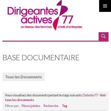
MENU
PRINCI
Recherche
ALLER
AU
BASE DOCUMENTAIRE
CONTENU
PRINCIPAL
Tous les Documents
Vous visualisez des documents portant les tags suivants:
Detente77
-
Voir
tous les documents
Filtrer par:
Pièces jointes
Recherche
Tag