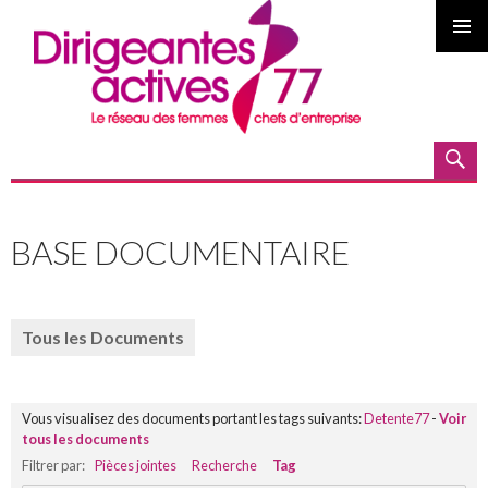
MENU
PRINCI
Recherche
ALLER
AU
BASE DOCUMENTAIRE
CONTENU
PRINCIPAL
Tous les Documents
Vous visualisez des documents portant les tags suivants:
Detente77
-
Voir
tous les documents
Filtrer par:
Pièces jointes
Recherche
Tag