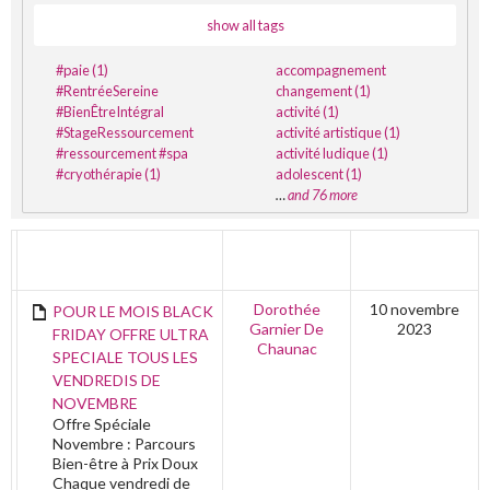
show all tags
#paie (1)
accompagnement
#RentréeSereine
changement (1)
#BienÊtreIntégral
activité (1)
#StageRessourcement
activité artistique (1)
#ressourcement #spa
activité ludique (1)
#cryothérapie (1)
adolescent (1)
…
and 76 more
TITRE
AUTEUR
DERNIÈRE
ÉDITION
Dorothée
10 novembre
POUR LE MOIS BLACK
Garnier De
2023
FRIDAY OFFRE ULTRA
Chaunac
SPECIALE TOUS LES
VENDREDIS DE
NOVEMBRE
Offre Spéciale
Novembre : Parcours
Bien-être à Prix Doux
Chaque vendredi de